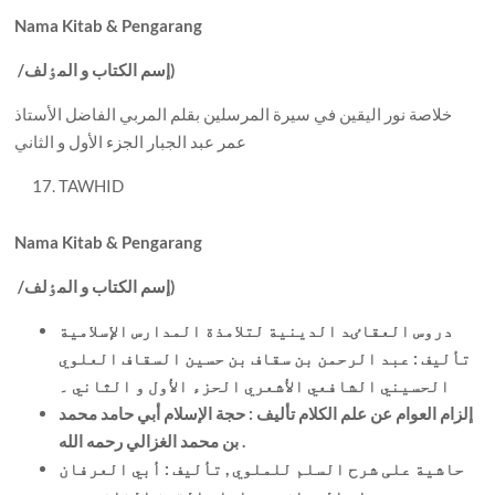
Nama Kitab & Pengarang
إسم الکتاب و المٶلف)
/
خلاصة نور اليقين في سيرة المرسلين بقلم المربي الفاضل الأستاذ
عمر عبد الجبار الجزء الأول و الثاني
TAWHID
Nama Kitab & Pengarang
إسم الکتاب و المٶلف)
/
دروس العقاٸد الدينية لتلامذة المدارس الإسلامية
تأليف : عبد الرحمن بن سقاف بن حسين السقاف العلوي
الحسيني الشافعي الأشعري الحزء الأول و الثاني ۔
إلزام العوام عن علم الکلام تأليف : حجة الإسلام أبي حامد محمد
بن محمد الغزالي رحمه الله .
حاشية علی شرح السلم للملوي , تأليف : أبي العرفان