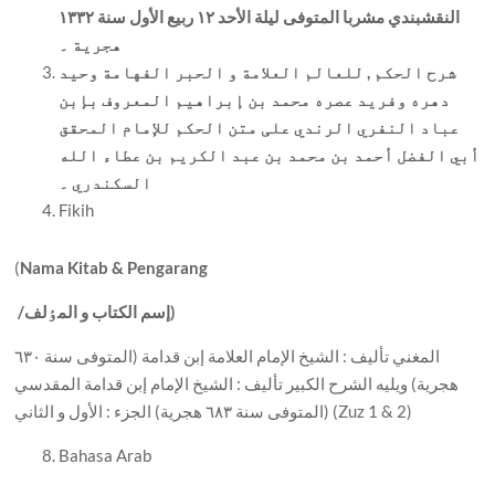
النقشبندي مشربا المتوفی ليلة الأحد ١٢ ربيع الأول سنة ١٣٣٢
هجرية ۔
شرح الحکم , للعالم العلامة و الحبر الفهامة وحيد
دهره وفريد عصره محمد بن إبراهيم المعروف بإبن
عباد النفري الرندي علی متن الحکم للإمام المحقق
أبي الفضل أحمد بن محمد بن عبد الکريم بن عطاء الله
السکندري ۔
Fikih
(
Nama Kitab & Pengarang
إسم الکتاب و المٶلف)
/
المغني تأليف : الشيخ الإمام العلامة إبن قدامة (المتوفی سنة ٦٣٠
هجرية) ويليه الشرح الکبير تأليف : الشيخ الإمام إبن قدامة المقدسي
(المتوفی سنة ٦٨٣ هجرية) الجزء : الأول و الثاني (Zuz 1 & 2)
Bahasa Arab