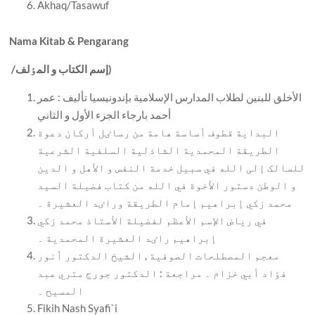
Akhaq/Tasawuf
Nama Kitab & Pengarang
إسم الکتاب و المٶلف)
/
الأخلق للبنين لطلاب المدارس الإسلامية بإندونيسيا تأليف : عمر
أحمد بارجاء الجزء الأول و الثاني
البداية قطوف أساسة هامة من رساٸل أرکان دعوة
الطريقة المحمدية الشاذلية السلفية الشرعية
للسالک إلی الله في سبيل خدمة النفس و الأهل و الدين
و الوطن دستور الأخوة في الله من کتاب فضيلة السيد
محمد زکي إبراهيم إمام الطريقة وراٸد العشيرة ۔
في رياض الإسم الأعظم لفضيلة الأستاذ محمد زکي
إبراهيم راٸد العشيرة المحمدية ۔
معجم المصطلحات الصوفية , الشيخ الدکتور أنور
فٶاد أبي خزام ۔ مراجعة : الدکتور جورج متري عبد
المسيح ۔
Fikih Nash Syafi`i