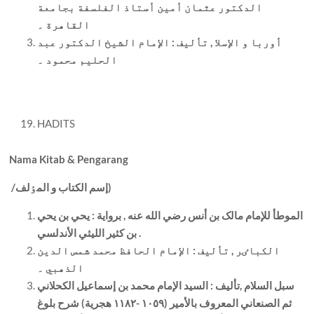
الدکتور عثمان أمين أستاذ الفلسفة بجامعة
القاهرة ۔
أوربا و الإسلا , تأليف : الإمام الشيخ الدکتور عبد
الحليم محمود ۔
HADITS
Nama Kitab & Pengarang
إسم الکتاب و المٶلف)
/
الموطأ للإمام مالک بن أنس رضي الله عنه , برواية : يحي بن يحي
بن کثير الليثي الأندلسي .
الکباٸر , تأليف : الإمام الحافظ محمد شمس الدين
الذهبي ۔
سبل السلام ,تأليف : السيد الإمام محمد بن إسماعيل الکحلاني
ثم الصنعاني المعروف بالأمير (١٠٥٩ -١١٨٢ هجرية) شرح بلوغ