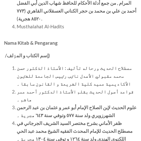
المرام , من جمع أدلة الأحکام للحافظ شهاب الدين أبي الفضل
أحمد بن علي بن محمد بن حجر الکناني العسقلاني القاهري (٧٧٣
-٨٥٢ هجرية) .
Musthalahat Al-Hadits
Nama Kitab & Pengarang
إسم الکتاب و المٶلف)
/
مصطلاح الحديث ورحاله تأليف : الأستاذ الذکتور حسن
محمد مقبولي الأهدل ناٸب رٸيس الجامعة للشٸون
الأکاديمية عميد کلية الشريعة و القانون سابقا ۔
قواعد أصول الحديث بقلم الأستاذ الدکتور أحمد عمر
هاشم ۔
علوم الحديث لإبن الصلاح الإمام أبو عمر و عثمان بن عبد الرحمن
الشهرزويري ولد سنة ٥٧٧ وتوفي سنة ٦٤٣ هجرية ۔
ظفر الأماني بشرح مختصر السيد الشريف الجرجاني في
مصطلح الحديث للإمام المحدث الفقيه الشيخ محمد عبد الحي
اللکنوي الهندي ولد سنة ١٢٦٤ و توفي سنة ١٣٠٤ هجرية ۔