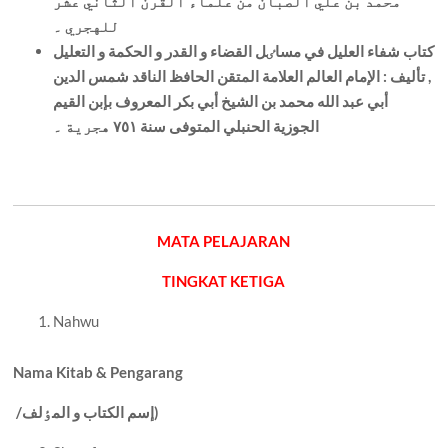
محمد بن علي الصبان من علماء القرن الثاني عشر
للهجري ۔
کتاب شفاء العليل في مساٸل القضاء و القدر و الحکمة و التعليل
, تأليف : الإمام العالم العلامة المتقن الحافظ الناقد شمس الدين
أبي عبد الله محمد بن الشيخ أبي بکر المعروف بإبن القيم
الجوزية الحنبلي المتوفی سنة ٧٥١ هجرية ۔
MATA PELAJARAN
TINGKAT KETIGA
Nahwu
Nama Kitab & Pengarang
إسم الکتاب و المٶلف)
/