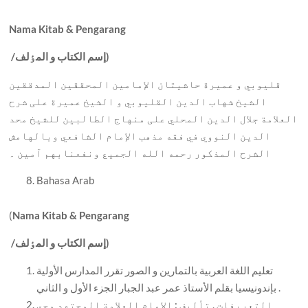
Nama Kitab & Pengarang
إسم الکتاب و المٶلف)
/
قليوبي و عميرة حاشيتان الإمامين المحققين المدققين
الشيخ شهاب الدين القليوبي و الشيخ عميرة علی شرح
العلامة جلال الدين المحلي علی منهاج الطالبين للشيخ محد
الدين النووي في فقه مذهب الإمام الشافعي وبالهامش
الشرح المذکور رحمه الله الجميع ونفعنابهم آمين ۔
Bahasa Arab
(
Nama Kitab & Pengarang
إسم الکتاب و المٶلف)
/
تعليم اللغة العربية بالتمارين و الصور تقرر المدارس الأولية
بإندونيسيا بقلم الأستاذ عمر عبد الجبار الجزء الأول و الثاني .
التعريفات , تأليف : الإمام العلامة المجتهد محي