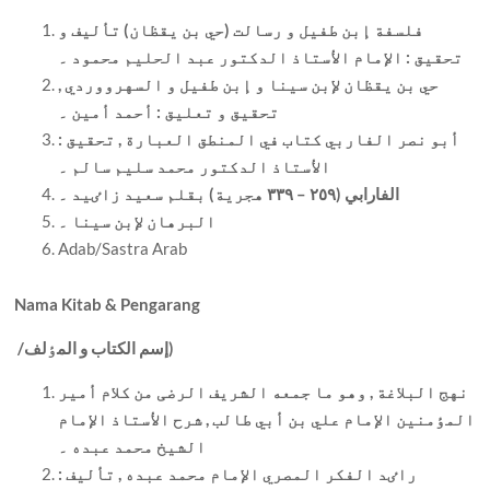
فلسفة إبن طفيل و رسالت (حي بن يقظان) تأليف و
تحقيق : الإمام الأستاذ الدکتور عبد الحليم محمود ۔
حي بن يقظان لإبن سينا و إبن طفيل و السهرووردي ,
تحقيق و تعليق : أحمد أمين ۔
أبو نصر الفاربي کتاب في المنطق العبارة , تحقيق :
الأستاذ الدکتور محمد سليم سالم ۔
الفارابي (٢٥٩ – ٣٣٩ هجرية) بقلم سعيد زاٸيد ۔
البرهان لإبن سينا ۔
Adab/Sastra Arab
Nama Kitab & Pengarang
إسم الکتاب و المٶلف)
/
نهج البلاغة , وهو ما جمعه الشريف الرضی من کلام أمير
المٶمنين الإمام علي بن أبي طالب , شرح الأستاذ الإمام
الشيخ محمد عبده ۔
راٸد الفکر المصري الإمام محمد عبده , تأليف :