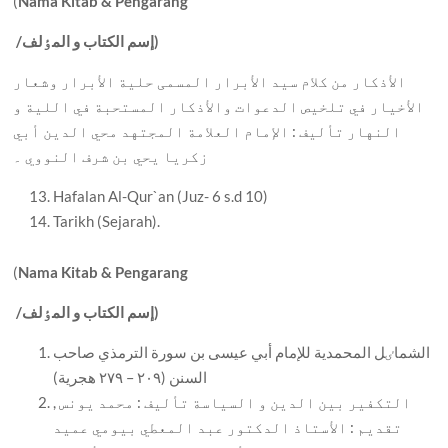
(
Nama Kitab & Pengarang
إسم الکتاب و المٶلف)
/
الأذکار من کلام سيد الأبرار المسمی حلية الأبرار وشعار
الأخيار في تلخيص الدعوات والأذکار المستحبة في اللية و
النهار تأليف : الإمام العلامة المجتهد محي الدين أبي
زکريا يحي بن شرف النووي ۔
Hafalan Al-Qur`an (Juz- 6 s.d 10)
Tarikh (Sejarah).
(
Nama Kitab & Pengarang
إسم الکتاب و المٶلف)
/
الشماٸل المحمدية للإمام أبي عيسی بن سورة الترمذي صاحب
السنن (٢٠٩ – ٢٧٩ هجرية)
التکفير بين الدين و السياسة تأليف : محمد يونس ,
تقديم : الأستاذ الدکتور عبد المعطي بيومي عميد