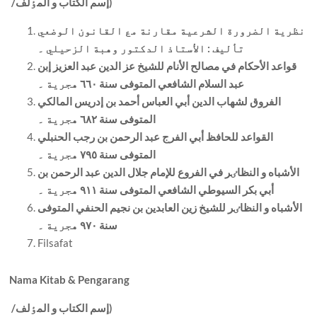
إسم الکتاب و المٶلف)
/
نظرية الضرورة الشرعية مقارنة مع القانون الوضعي
تأليف : الأستاذ الدکتور وهبة الزحيلي ۔
قواعد الأحکام في مصالح الأنام للشيخ عز الدين عبد العزيز إبن
عبد السلام الشافعي المتوفی سنة ٦٦٠ هجرية ۔
الفروق لشهاب الدين أبي العباس أحمد بن إدريس المالکي
المتوفی سنة ٦٨٢ هجرية ۔
القواعد للحافظ أبي الفرج عبد الرحمن بن رجب الحنبلي
المتوفی سنة ٧٩٥ هجرية ۔
الأشباه و النظاٸر في الفروع للإمام جلال الدين عبد الرحمن بن
أبي بکر السيوطي الشافعي المتوفی سنة ٩١١ هجرية ۔
الأشباه و النظاٸر للشيخ زين العابدين بن نجيم الحنفي المتوفی
سنة ٩٧٠ هجرية ۔
Filsafat
Nama Kitab & Pengarang
إسم الکتاب و المٶلف)
/