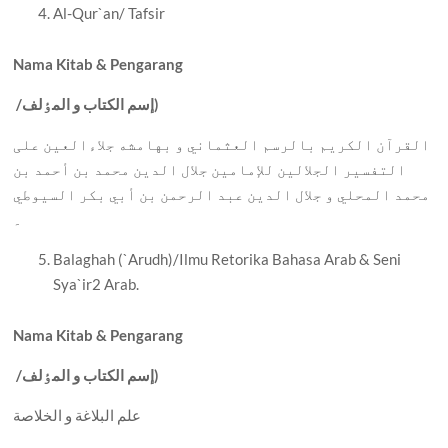
Al-Qur`an/ Tafsir
Nama Kitab & Pengarang
إسم الکتاب و المٶلف)
/
القرآن الکريم بالرسم العثماني و بهامشه جلاءالعين علی
التفسير الجلالين للإمامين جلال الدين محمد بن أحمد بن
محمد المحلي و جلال الدين عبد الرحمن بن أبي بکر السيوطي
۔
Balaghah (`Arudh)/Ilmu Retorika Bahasa Arab & Seni
Sya`ir2 Arab.
Nama Kitab & Pengarang
إسم الکتاب و المٶلف)
/
علم البلاغة و الخلاصة