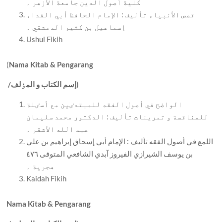
کلية أصول الدين جامعة الأزهر ۔
قصص الأنبياء تأليف : الإمام الحافظ أبي الفداء
إسماعيل بن کثير الدمشقي ۔
Ushul Fikih
(
Nama Kitab & Pengarang
إسم الکتاب و المٶلف)
/
الواضح في أصول الفقه للمبتدٸين مع أسٸلة
للمناقسة و تمرينات تأليف : الدکتور محمد سليمان
عبد الله الأشقر ۔
اللمع في أصول الفقه تأليف : الإمام أبي إسحاق إبراهيم بن علي
بن يوسف الشيرازي الفيروز آبدي الشافعي المتوفی ٤٧٦
هجرية ۔
Kaidah Fikih
Nama Kitab & Pengarang