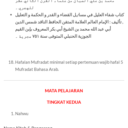
محمد بن علي الصبان من علماء القرن الثاني عشر
للهجري ۔
کتاب شفاء العليل في مساٸل القضاء و القدر و الحکمة و التعليل
, تأليف : الإمام العالم العلامة المتقن الحافظ الناقد شمس الدين
أبي عبد الله محمد بن الشيخ أبي بکر المعروف بإبن القيم
الجوزية الحنبلي المتوفی سنة ٧٥١ هجرية ۔
Hafalan Mufradat minimal setiap pertemuan wajib hafal 5
Mufradat Bahasa Arab.
MATA PELAJARAN
TINGKAT KEDUA
Nahwu