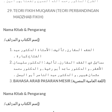
الشرح المذکور رحمه الله الجميع ونفعنابهم آمين ۔
TEORI FIKIH MUQARAN (TEORI PERBANDINGAN
MADZHAB FIKIH)
Nama Kitab & Pengarang
إسم الکتاب و المٶلف)
/
الفقه المقارن , تأليف : الأستاذ الدکتور عبد
الفتاح کبارة ۔
مساٸل في الفقه المقارن , تأليف : الدکتور سليمان
الأشقر , و الدکتور ماجد أبو رخية , و الدکتور محمد
عثمان شبير , و الدکتور عبد الناصر أبو البصل ۔
اللغة العامية المصرية)
BAHASA ARAB PASARAN MESIR (
Nama Kitab & Pengarang
إسم الکتاب و المٶلف)
/