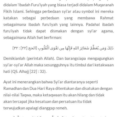
didalam ‘Ibadah Furu’iyah yang biasa terjadi didalam Muqaranah
Fikih Islami. Sehingga perbedaan syi’ar atau symbol ini mereka
katakan sebagai perbedaan yang membawa Rahmat
sebagaimana ibadah furu’iyah yang lainnya. Padahal ibadah
furu’iyah tidak dapat dismakan dengan syi’ar agama,
sebagaimana Allah Swt berfirman:
ذَلِكَ وَمَن يُعَظِّمْ شَعَائِرَ اللهِ فَإِنَّهَا مِن تَقْوَى الْقُلُوبِ {الحج [٢٢] : ٣٢}
Demikianlah (perintah Allah). Dan barangsiapa mengagungkan
syi’ar-syi’ar Allah maka sesungguhnya itu timbul dari ketakwaan
hati (QS. Alhajj [22] : 32).
Ayat ini menerangkan bahwa Syi’ar diantaranya seperti
Ramadhan dan Dua Hari Raya ditentukan dan disatukan dengan
nilai-nilai Taqwa, maka ketaqwaan itu akan hilang dan tidak
akan tercapat jika kesatuan dan persatuan itu tidak
terwujudkan apalagi dianggap remeh.