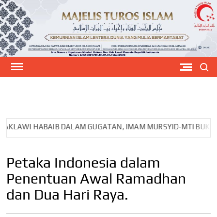
Skip
to
content
Search
MEJELIS TUROS
ISLAM
UGATAN, IMAM MURSYID-MTI BUKA DIALOG DENGAN IBHRS
IM
UGATAN, IMAM MURSYID-MTI BUKA DIALOG DENGAN IBHRS
IM
SYID MTI KE PONPES KH.IMANUDDIN UTSMAN ALBANTANI
N
Petaka Indonesia dalam
Penentuan Awal Ramadhan
dan Dua Hari Raya.