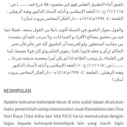
تلفيق أثناء التطبيق الفعلي فهو غير مقصود، فلا حرج فيه،………( ص :
١١٥-١١٦/ ج : ١/ الفقه الإسلامى و أدلته لأستاذ الدكتور وهبه الزهيلي ،
الطبعة : ٤- ١٩٩٧م/١٤١٨ه – دار الفكر المعاصر بيروت لبنان.)
والقول بجواز التلفيق في الجملة أقوى دليلا من القول بمنعه ، فضلا عما
فيه من تحقيق مصالح الأفراد و الجماعات، ولا يترتب عليه أي مفسدة
من مفاسد المحظور. ولو إفترضنا أن التلفيق كله غير جائز فأن تخير
الحاكم لرأي و جعله قانونا نافذا : يقوي الحكم ولو كان قولا ضعيفا، كما
قرر العلماء، بل ويجب الطاعة إذا لم يكن أمرا بمعصية متيقنة شرعا . ،
………( ص : ١١٥-١١٦/ ج : ١/ الفقه الإسلامى و أدلته لأستاذ الدكتور
وهبه الزهيلي ، الطبعة : ٤- ١٩٩٧م/١٤١٨ه – دار الفكر المعاصر بيروت
لبنان.)
KESIMPULAN
Apabila kekuatan kelompok besar di atas sudah dapat disatukan
maka pemerintah setiap memutuskan awal Ramadahan dan Dua
Hari Raya (‘Idul Adha dan ‘Idul Fitri) harus memutuskan dengan
tegas kepada kelompok-kelomkpok lain yang masih ingin