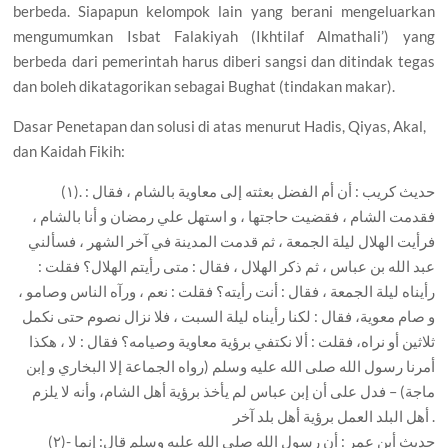
berbeda. Siapapun kelompok lain yang berani mengeluarkan
mengumumkan Isbat Falakiyah (Ikhtilaf Almathali’) yang
berbeda dari pemerintah harus diberi sangsi dan ditindak tegas
dan boleh dikatagorikan sebagai Bughat (tindakan makar).
Dasar Penetapan dan solusi di atas menurut Hadis, Qiyas, Akal,
dan Kaidah Fikih:
(١). حديث كريب : أن أم الفضل بعثته إلى معاوية بالشام ، فقال :
فقدمت الشام ، فقضيت حاجتها ، و استهل علي رمضان و أنا بالشام ،
فرأيت الهلال ليلة الجمعة ، ثم قدمت المدينة في آخر الشهر ، فسألني
عبد الله بن عباس ، ثم ذكر الهلال ، فقال : متى رأيتم الهلال؟ فقلت :
رأيناه ليلة الجمعة ، فقال : أنت رأيته؟ فقلت : نعم ، ورآه الناس وصامو ،
و صام معوية، فقال : لكنا رأيناه ليلة السبت ، فلا نزال نصوم حتى نكمل
ثلاثين أو نراه، فقلت : ألا نكتفي برؤية معاوية وصيامه؟ فقال : لا ، هكذا
أمرنا رسول الله صلى الله عليه وسلم (رواه الجماعة إلا البخاري و إبن
ماجة) – فدل على أن إبن عباس لم يأخذ برؤية أهل الشام، وأنه لا يلزم
أهل البلد العمل برؤية أهل بلد آخر .
(٢)- حديث أبن عمر : أن رسول الله صلى الله عليه وسلم قال: إنما