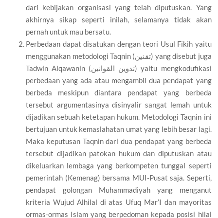
dari kebijakan organisasi yang telah diputuskan. Yang
akhirnya sikap seperti inilah, selamanya tidak akan
pernah untuk mau bersatu.
Perbedaan dapat disatukan dengan teori Usul Fikih yaitu
menggunakan metodologi Taqnin (تقنين) yang disebut juga
Tadwin Alqawanin (تدوين القوانين) yaitu mengkodufikasi
perbedaan yang ada atau mengambil dua pendapat yang
berbeda meskipun diantara pendapat yang berbeda
tersebut argumentasinya disinyalir sangat lemah untuk
dijadikan sebuah ketetapan hukum. Metodologi Taqnin ini
bertujuan untuk kemaslahatan umat yang lebih besar lagi.
Maka keputusan Taqnin dari dua pendapat yang berbeda
tersebut dijadikan patokan hukum dan diputuskan atau
dikeluarkan lembaga yang berkompeten tunggal seperti
pemerintah (Kemenag) bersama MUI-Pusat saja. Seperti,
pendapat golongan Muhammadiyah yang menganut
kriteria Wujud Alhilal di atas Ufuq Mar’I dan mayoritas
ormas-ormas Islam yang berpedoman kepada posisi hilal