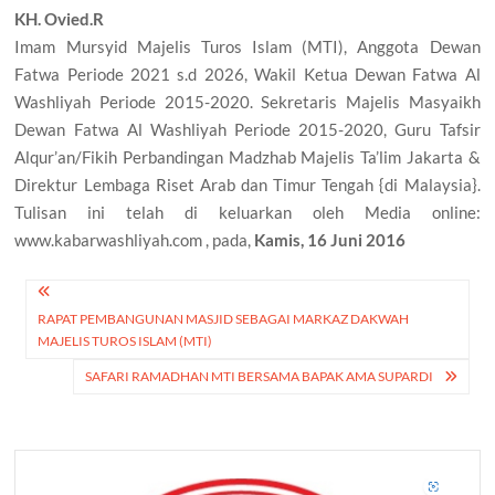
KH. Ovied.R
Imam Mursyid Majelis Turos Islam (MTI), Anggota Dewan
Fatwa Periode 2021 s.d 2026, Wakil Ketua Dewan Fatwa Al
Washliyah Periode 2015-2020. Sekretaris Majelis Masyaikh
Dewan Fatwa Al Washliyah Periode 2015-2020, Guru Tafsir
Alqur’an/Fikih Perbandingan Madzhab Majelis Ta’lim Jakarta &
Direktur Lembaga Riset Arab dan Timur Tengah {di Malaysia}.
Tulisan ini telah di keluarkan oleh Media online:
www.kabarwashliyah.com , pada,
Kamis, 16 Juni 2016
Post
RAPAT PEMBANGUNAN MASJID SEBAGAI MARKAZ DAKWAH
navigation
MAJELIS TUROS ISLAM (MTI)
SAFARI RAMADHAN MTI BERSAMA BAPAK AMA SUPARDI