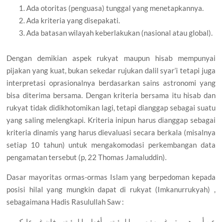
Ada otoritas (penguasa) tunggal yang menetapkannya.
Ada kriteria yang disepakati.
Ada batasan wilayah keberlakukan (nasional atau global).
Dengan demikian aspek rukyat maupun hisab mempunyai
pijakan yang kuat, bukan sekedar rujukan dalil syar’i tetapi juga
interpretasi oprasionalnya berdasarkan sains astronomi yang
bisa diterima bersama. Dengan kriteria bersama itu hisab dan
rukyat tidak didikhotomikan lagi, tetapi dianggap sebagai suatu
yang saling melengkapi. Kriteria inipun harus dianggap sebagai
kriteria dinamis yang harus dievaluasi secara berkala (misalnya
setiap 10 tahun) untuk mengakomodasi perkembangan data
pengamatan tersebut (p, 22 Thomas Jamaluddin).
Dasar mayoritas ormas-ormas Islam yang berpedoman kepada
posisi hilal yang mungkin dapat di rukyat (Imkanurrukyah) ,
sebagaimana Hadis Rasulullah Saw :
عن أبي هريرة و غيره : صوموا لرؤيته و أفطروا لرؤيته ، فإن غم عليكم