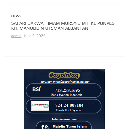
NEWS
NEWS
AGA
SAFARI DAKWAH IMAM MURSYID MTI KE PONPES
NASA
KH.IMANUDDIN UTSMAN ALBANTANI
MURS
admin
June 4, 2024
admin