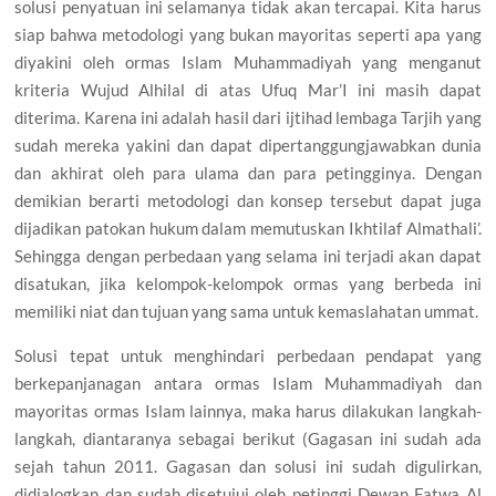
solusi penyatuan ini selamanya tidak akan tercapai. Kita harus
siap bahwa metodologi yang bukan mayoritas seperti apa yang
diyakini oleh ormas Islam Muhammadiyah yang menganut
kriteria Wujud Alhilal di atas Ufuq Mar’I ini masih dapat
diterima. Karena ini adalah hasil dari ijtihad lembaga Tarjih yang
sudah mereka yakini dan dapat dipertanggungjawabkan dunia
dan akhirat oleh para ulama dan para petingginya. Dengan
demikian berarti metodologi dan konsep tersebut dapat juga
dijadikan patokan hukum dalam memutuskan Ikhtilaf Almathali’.
Sehingga dengan perbedaan yang selama ini terjadi akan dapat
disatukan, jika kelompok-kelompok ormas yang berbeda ini
memiliki niat dan tujuan yang sama untuk kemaslahatan ummat.
Solusi tepat untuk menghindari perbedaan pendapat yang
berkepanjanagan antara ormas Islam Muhammadiyah dan
mayoritas ormas Islam lainnya, maka harus dilakukan langkah-
langkah, diantaranya sebagai berikut (Gagasan ini sudah ada
sejah tahun 2011. Gagasan dan solusi ini sudah digulirkan,
didialogkan dan sudah disetujui oleh petinggi Dewan Fatwa Al