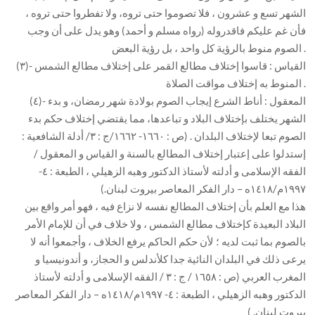
الشهر تسع و عشرون ، فلا تصوموا حتى تروه، ولا تفطروا حتى تروه ،
فأن غم عليكم فاقدروله (رواه مسلم و أحمد) وهو يدل على أن وجب
الصوم منوط بالرؤية كل واحد ، بل رؤية البعض .
(٣)- القياس : قاسوا إختلاف مطالع القمر على إختلاف مطالع الشمس
المنوط به إختلاف مواقت الصلاة .
(٤)- المعقول : أناط الشرع إيجاب الصوم بولادة شهر رمضان، و بدء
الشهر يختلف بإختلاف البلاد و تباعدها، مما يقتضي إختلاف حكم بدء
الصوم تبعا لإختلاف البلدان . (ص : ١٦٦٠- ١٦٦٢/ج : ٣/ أدلة الشافعية :
إستدلوا على إعتبار إختلاف المطالع بالسنة و القياس و المعقول /
الفقه الإسلامى و أدلته لأستاذ الدكتور وهبه الزهيلي ، الطبعة : ٤-
١٩٩٧م/١٤١٨ه – دار الفكر المعاصر بيروت لبنان.)
هذا مع العلم بأن إختلاف المطالع نفسه لا نزاع فيه ، فهو أمر واقع بين
البلاد البعيدة كإختلاف مطالع الشمس ، ولا خلاف في أن للإمام الأمر
بالصوم بما ثبت لديه ؛ لأن حكم الحاكم يرفع الخلاف ، وأجمعوا أنه لا
يرعى ذلك في البلدان النائية جدا كلأندلس و الحجاز، و أندونيسيا و
المغرب العربي (ص : ١٦٥٨ / ج : ٣ / الفقه الإسلامى و أدلته لأستاذ
الدكتور وهبه الزهيلي ، الطبعة : ٤- ١٩٩٧م/١٤١٨ه – دار الفكر المعاصر
بيروت لبنان. )