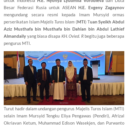
untuk Indonesia
H.E. Nyonya Lyudmila Vorobieva
dan Duta
Besar Federasi Rusia untuk ASEAN
H.E. Evgeny Zagaynov
mengundang secara resmi kepada Imam Mursyid ormas
perserikatan Islam
Majelis Turos Islam
(
MTI
) T
uan Syeikh Abdul
Aziz Musthafa bin Musthafa bin Dahlan bin Abdul Lathief
Almandaily
yang biasa disapa
KH. Ovied. R
begitu juga beberapa
pengurus MTI.
Turut hadir dalam undangan pengurus Majelis Turos Islam (MTI)
selain Imam Mursyid Tengku Eliya Pengawas (Pendiri), Afrizal
Okriavan Ketum, Muhammad Edison Wasekjen, dan Purwanto