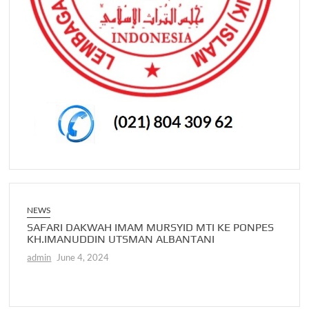
NEWS
NEWS
AGA
SAFARI DAKWAH IMAM MURSYID MTI KE PONPES
NASA
KH.IMANUDDIN UTSMAN ALBANTANI
MURS
admin
June 4, 2024
admin